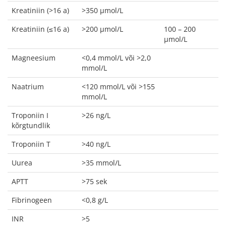
Kreatiniin (>16 a)
>350 µmol/L
Kreatiniin (≤16 a)
>200 µmol/L
100 – 200
µmol/L
Magneesium
<0,4 mmol/L või >2,0
mmol/L
Naatrium
<120 mmol/L või >155
mmol/L
Troponiin I
>26 ng/L
kõrgtundlik
Troponiin T
>40 ng/L
Uurea
>35 mmol/L
APTT
>75 sek
Fibrinogeen
<0,8 g/L
INR
>5