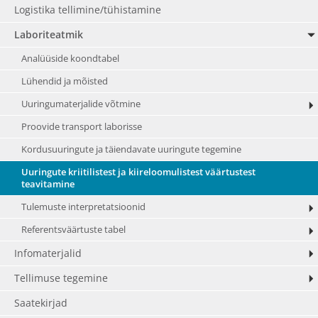
Logistika tellimine/tühistamine
Laboriteatmik
Analüüside koondtabel
Lühendid ja mõisted
Uuringumaterjalide võtmine
Proovide transport laborisse
Kordusuuringute ja täiendavate uuringute tegemine
Uuringute kriitilistest ja kiireloomulistest väärtustest
teavitamine
Tulemuste interpretatsioonid
Referentsväärtuste tabel
Infomaterjalid
Tellimuse tegemine
Saatekirjad