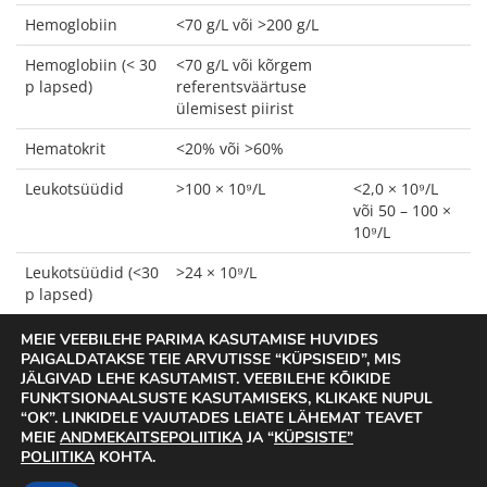
Hemoglobiin
<70 g/L või >200 g/L
Hemoglobiin (< 30
<70 g/L või kõrgem
p lapsed)
referentsväärtuse
ülemisest piirist
Hematokrit
<20% või >60%
Leukotsüüdid
>100 × 10⁹/L
<2,0 × 10⁹/L
või 50 – 100 ×
10⁹/L
Leukotsüüdid (<30
>24 × 10⁹/L
p lapsed)
Neutrofiilid
<0,5 × 10⁹/L
>50 × 10⁹/L
MEIE VEEBILEHE PARIMA KASUTAMISE HUVIDES
PAIGALDATAKSE TEIE ARVUTISSE “KÜPSISEID”, MIS
Trombotsüüdid
<50 × 10⁹/L või >1000
JÄLGIVAD LEHE KASUTAMIST. VEEBILEHE KÕIKIDE
× 10⁹/L
FUNKTSIONAALSUSTE KASUTAMISEKS, KLIKAKE NUPUL
“OK”. LINKIDELE VAJUTADES LEIATE LÄHEMAT TEAVET
MEIE
ANDMEKAITSEPOLIITIKA
JA “
KÜPSISTE”
POLIITIKA
KOHTA.