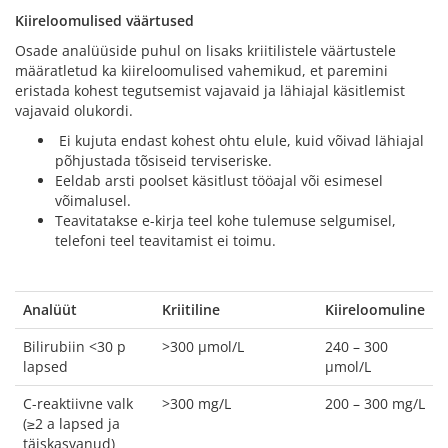
Kiireloomulised väärtused
Osade analüüside puhul on lisaks kriitilistele väärtustele
määratletud ka kiireloomulised vahemikud, et paremini
eristada kohest tegutsemist vajavaid ja lähiajal käsitlemist
vajavaid olukordi.
Ei kujuta endast kohest ohtu elule, kuid võivad lähiajal
põhjustada tõsiseid terviseriske.
Eeldab arsti poolset käsitlust tööajal või esimesel
võimalusel.
Teavitatakse e-kirja teel kohe tulemuse selgumisel,
telefoni teel teavitamist ei toimu.
Analüüt
Kriitiline
Kiireloomuline
Bilirubiin <30 p
>300 µmol/L
240 – 300
lapsed
µmol/L
C-reaktiivne valk
>300 mg/L
200 – 300 mg/L
(≥2 a lapsed ja
täiskasvanud)