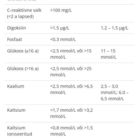
C-reaktiivne valk
>100 mg/L
(<2 a lapsed)
Digoksiin
>1,5 µg/L
1,2 – 1,5 µg/L
Fosfaat
<0,3 mmol/L
Glükoos (≤16 a)
<2,5 mmol/L või >15
11 – 15
mmol/L
mmol/L
Glükoos (>16 a)
<2,5 mmol/L või >25
mmol/L
Kaalium
<2,5 mmol/L või >6,5
2,5 – 3,0
mmol/L
mmol/L; 6,0 –
6,5 mmol/L
Kaltsium
<1,7 mmol/L või >3,2
mmol/L
Kaltsium
<0,8 mmol/L või >1,5
ioniseeritud
mmol/L