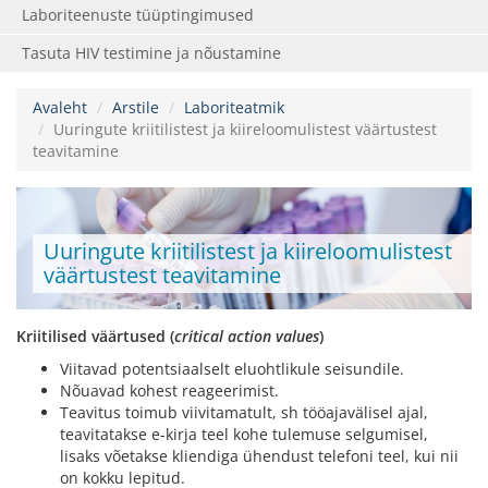
Laboriteenuste tüüptingimused
Tasuta HIV testimine ja nõustamine
Avaleht
Arstile
Laboriteatmik
Uuringute kriitilistest ja kiireloomulistest väärtustest
teavitamine
Uuringute kriitilistest ja kiireloomulistest
väärtustest teavitamine
Kriitilised väärtused (
critical action values
)
Viitavad potentsiaalselt eluohtlikule seisundile.
Nõuavad kohest reageerimist.
Teavitus toimub viivitamatult, sh tööajavälisel ajal,
teavitatakse e-kirja teel kohe tulemuse selgumisel,
lisaks võetakse kliendiga ühendust telefoni teel, kui nii
on kokku lepitud.