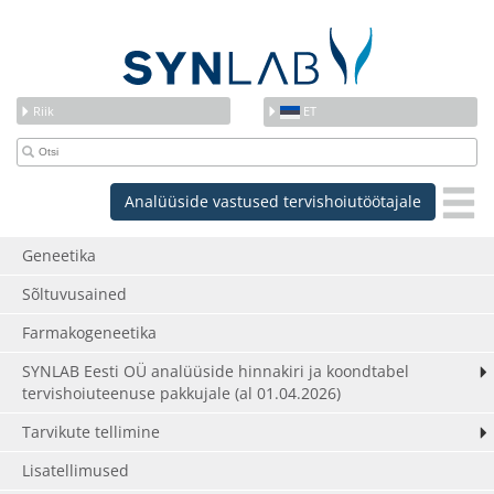
Riik
ET
Analüüside vastused tervishoiutöötajale
Geneetika
Sõltuvusained
Farmakogeneetika
SYNLAB Eesti OÜ analüüside hinnakiri ja koondtabel
tervishoiuteenuse pakkujale (al 01.04.2026)
Tarvikute tellimine
Lisatellimused