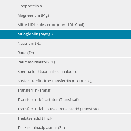
Lipoproteiin a
Magneesium (Mg)
Mitte-HDL kolesterool (non-HDL-Chol)
Müoglobiin (Myogl)
Naatrium (Na)
Raud (Fe)
Reumatoidfaktor (RF)
Sperma funktsionaalsed analüüsid
Süsivesikdefitsiitne transferriin (CDT (IFCC))
Transferriin (Transf)
Transferriini küllastatus (Transf-sat)
Transferriini lahustuvad retseptorid (Transf-sR)
Triglütseriidid (Trigl)
Tsink seminaalplasmas (Zn)