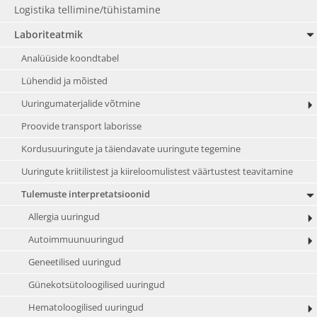
Logistika tellimine/tühistamine
Laboriteatmik
Analüüside koondtabel
Lühendid ja mõisted
Uuringumaterjalide võtmine
Proovide transport laborisse
Kordusuuringute ja täiendavate uuringute tegemine
Uuringute kriitilistest ja kiireloomulistest väärtustest teavitamine
Tulemuste interpretatsioonid
Allergia uuringud
Autoimmuunuuringud
Geneetilised uuringud
Günekotsütoloogilised uuringud
Hematoloogilised uuringud