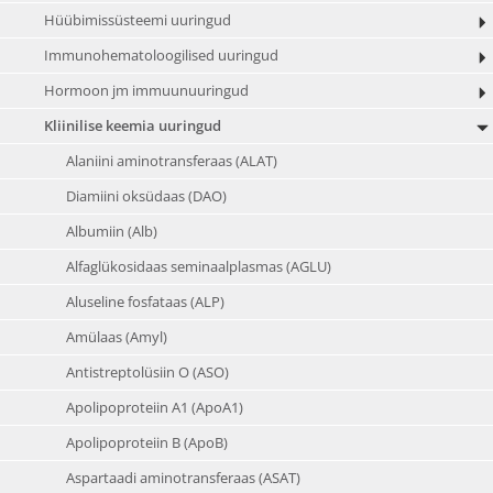
Hüübimissüsteemi uuringud
Immunohematoloogilised uuringud
Hormoon jm immuunuuringud
Kliinilise keemia uuringud
Alaniini aminotransferaas (ALAT)
Diamiini oksüdaas (DAO)
Albumiin (Alb)
Alfaglükosidaas seminaalplasmas (AGLU)
Aluseline fosfataas (ALP)
Amülaas (Amyl)
Antistreptolüsiin O (ASO)
Apolipoproteiin A1 (ApoA1)
Apolipoproteiin B (ApoB)
Aspartaadi aminotransferaas (ASAT)