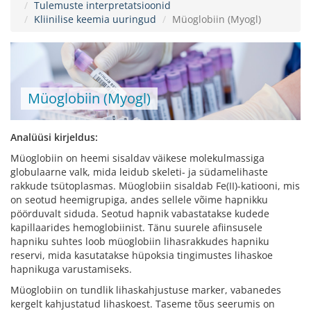
Tulemuste interpretatsioonid
Kliinilise keemia uuringud
Müoglobiin (Myogl)
Müoglobiin (Myogl)
Analüüsi kirjeldus:
Müoglobiin on heemi sisaldav väikese molekulmassiga
globulaarne valk, mida leidub skeleti- ja südamelihaste
rakkude tsütoplasmas. Müoglobiin sisaldab Fe(II)-katiooni, mis
on seotud heemigrupiga, andes sellele võime hapnikku
pöörduvalt siduda. Seotud hapnik vabastatakse kudede
kapillaarides hemoglobiinist. Tänu suurele afiinsusele
hapniku suhtes loob müoglobiin lihasrakkudes hapniku
reservi, mida kasutatakse hüpoksia tingimustes lihaskoe
hapnikuga varustamiseks.
Müoglobiin on tundlik lihaskahjustuse marker, vabanedes
kergelt kahjustatud lihaskoest. Taseme tõus seerumis on