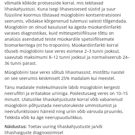
võimalik kõikide protsesside korral, mis tekitavad
lihaskahjustusi. Kuna isegi lihasesisesed süstid ja suur
füüsiline koormus tõstavad müoglobiini kontsentratsiooni
seerumis, võidakse kõrgenenud tulemusi valesti tõlgendada.
Müoglobiin on olnud kasutusel ka ägeda müokardiinfarkti
varases diagnostikas, kuid mittespetsiifilisuse tõttu on
analüüs asendatud teiste müokardile spetsiifilisemate
biomarkeritega (nt hs-troponiin). Müokardiinfarkti korral
tõuseb müoglobiini tase veres esimese 2–3 tunni jooksul,
saavutab maksimumi 8–12 tunni jooksul ja normaliseerub 24–
36 tunni pärast.
Müoglobiini tase veres sõltub lihasmassist, mistõttu naistel
on see seerumis keskmiselt 25% madalam kui meestel.
Tänu madalale molekulmassile läbib müoglobiin kergesti
neerufiltri ja eritatakse uriiniga. Poolestusaeg veres on 10–15
minutit. Ulatuslike lihaskahjustuste korral võib vabanenud
müoglobiin põhjustada neerutorukeste ummistumist ja
neerufunktsiooni häireid ning uriin võib värvuda pruuniks.
Tekkida võib ka äge neerupuudulikkus.
Näidustus:
Toetav uuring lihaskahjustuste ja/või
lihashaiguste diagnoosimisel