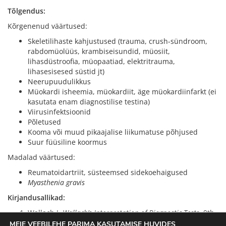
Tõlgendus:
Kõrgenenud väärtused:
Skeletilihaste kahjustused (trauma, crush-sündroom,
rabdomüolüüs, krambiseisundid, müosiit,
lihasdüstroofia, müopaatiad, elektritrauma,
lihasesisesed süstid jt)
Neerupuudulikkus
Müokardi isheemia, müokardiit, äge müokardiinfarkt (ei
kasutata enam diagnostilise testina)
Viirusinfektsioonid
Põletused
Kooma või muud pikaajalise liikumatuse põhjused
Suur füüsiline koormus
Madalad väärtused:
Reumatoidartriit, süsteemsed sidekoehaigused
Myasthenia gravis
Kirjandusallikad:
Wallach J.
Wallach’s Interpretation of Diagnostic Tests
. 9th
ed. Philadelphia: Lippincott Williams & Wilkins; 2011.
MEIE VEEBILEHE PARIMA KASUTAMISE HUVIDES