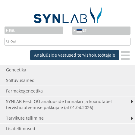
Riik
ET
Analüüside vastused tervishoiutöötajale
Geneetika
Sõltuvusained
Farmakogeneetika
SYNLAB Eesti OÜ analüüside hinnakiri ja koondtabel
tervishoiuteenuse pakkujale (al 01.04.2026)
Tarvikute tellimine
Lisatellimused