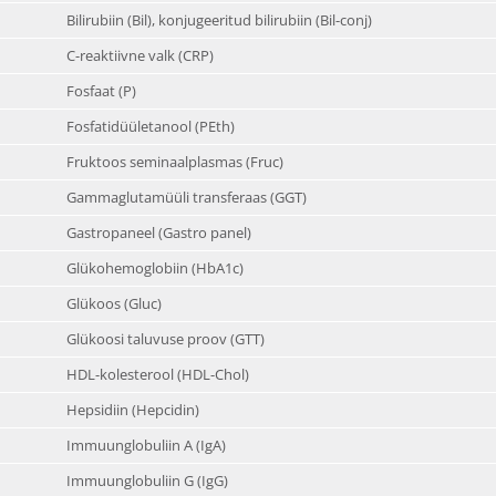
Bilirubiin (Bil), konjugeeritud bilirubiin (Bil-conj)
C-reaktiivne valk (CRP)
Fosfaat (P)
Fosfatidüületanool (PEth)
Fruktoos seminaalplasmas (Fruc)
Gammaglutamüüli transferaas (GGT)
Gastropaneel (Gastro panel)
Glükohemoglobiin (HbA1c)
Glükoos (Gluc)
Glükoosi taluvuse proov (GTT)
HDL-kolesterool (HDL-Chol)
Hepsidiin (Hepcidin)
Immuunglobuliin A (IgA)
Immuunglobuliin G (IgG)