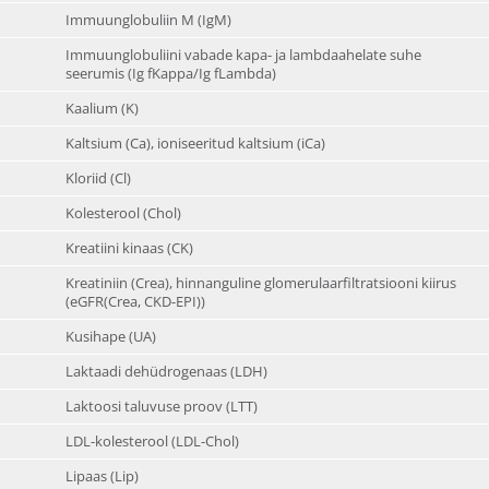
Immuunglobuliin M (IgM)
Immuunglobuliini vabade kapa- ja lambdaahelate suhe
seerumis (Ig fKappa/Ig fLambda)
Kaalium (K)
Kaltsium (Ca), ioniseeritud kaltsium (iCa)
Kloriid (Cl)
Kolesterool (Chol)
Kreatiini kinaas (CK)
Kreatiniin (Crea), hinnanguline glomerulaarfiltratsiooni kiirus
(eGFR(Crea, CKD-EPI))
Kusihape (UA)
Laktaadi dehüdrogenaas (LDH)
Laktoosi taluvuse proov (LTT)
LDL-kolesterool (LDL-Chol)
Lipaas (Lip)