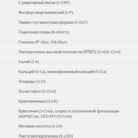
C-реактивный белок (S-CRP)
Фосфор неорганический (S-P)
Гамма-глутамилтрансфераза (S-GGT)
Гликогемоглобин (B-HbA1c)
Глюкоза (fP-Gluc, fcB-Gluc)
Липопротеины высокой плотности (ЛПВП) (S-HDL-Chol)
Kaлий (S-K)
Kaльций (S-Ca), ионизированный кальций (S-iCa)
Хлориды (S-Cl)
Холестерол (S-Chol)
Креатинкиназа (S-CK)
Креатинин (S-Crea), скорость клубочковой фильтрации
(eGFR(Crea, CKD-EPI) (S-Crea)
Мочевая кислота (S-UA)
Лактатдегидрогеназа (S-LDH)