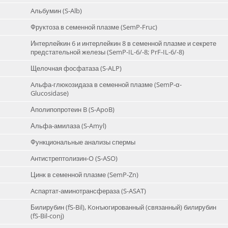
Aльбумин (S-Alb)
Фруктоза в семенной плазме (SemP-Fruc)
Интерлейкин 6 и интерлейкин 8 в семенной плазме и секрете
предстательной железы (SemP-IL-6/-8; PrF-IL-6/-8)
Щелочная фосфатаза (S-ALP)
Aльфа-глюкозидаза в семенной плазме (SemP-α-
Glucosidase)
Аполипопротеин B (S-ApoB)
Альфа-амилаза (S-Amyl)
Функциональные анализы спермы
Aнтистрептолизин-O (S-ASO)
Цинк в семенной плазме (SemP-Zn)
Aспартат-аминотрансфераза (S-ASAT)
Билирубин (fS-Bil), Koнъюгированный (связанный) билирубин
(fS-Bil-conj)