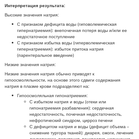
Интерпретация результата:
Высокие значения натрия:
С признаком дефицита воды (гиповолемическая
гипернатриемия): внепочечная потеря воды и/или ее
недостаточное поступление
С признаком избытка воды (гиперволемическая
гипернатриемия): избыток притока натрия
(парентеральное введение)
Низкие значения натрия:
Низкие значения натрия обычно приводят к
гипоосмоляльности, на основе этого сдвиги содержания
натрия в плазме крови подразделяют на:
Гипоосмоляльная гипонатриемия:
С избытком натрия и воды (отеки или
гипонатриемия разбавления): сердечная
недостаточность, почечная недостаточность,
нефротический синдром, цирроз печени
С дефицитом натрия и воды (дефицит объема –
снижение тургора тканей): диарея, ожоги, лечение
диуретиками, перитонит, панкреатит, нарушения