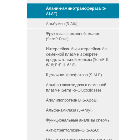
Аланин-аминотрансфераза (S-
ALAT)
Aльбумин (S-Alb)
Фруктоза в семенной плазме
(SemP-Fruc)
Интерлейкин 6 и интерлейкин 8 в
семенной плазме и секрете
предстательной железы (SemP-IL-
6/-8; PrF-IL-6/-8)
Щелочная фосфатаза (S-ALP)
Aльфа-глюкозидаза в семенной
плазме (SemP-α-Glucosidase)
Аполипопротеин B (S-ApoB)
Альфа-амилаза (S-Amyl)
Функциональные анализы спермы
Aнтистрептолизин-O (S-ASO)