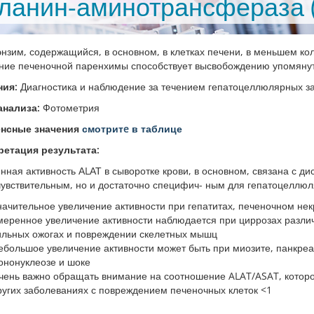
ланин-аминотрансфераза 
энзим, содержащийся, в основном, в клетках печени, в меньшем ко
ие печеночной паренхимы способствует высвобождению упомянуто
ния:
Диагностика и наблюдение за течением гепатоцеллюлярных з
анализа:
Фотометрия
нсные значения
смотритe в таблице
ретация результата:
ная активность АLАТ в сыворотке крови, в основном, связана с д
чувствительным, но и достаточно специфич- ным для гепатоцеллю
начительное увеличение активности при гепатитах, печеночном не
меренное увеличение активности наблюдается при циррозах различн
ильных ожогах и повреждении скелетных мышц
ебольшое увеличение активности может быть при миозите, панкре
ононуклеозе и шоке
чень важно обращать внимание на соотношение ALAT/ASAT, которое 
ругих заболеваниях с повреждением печеночных клеток <1