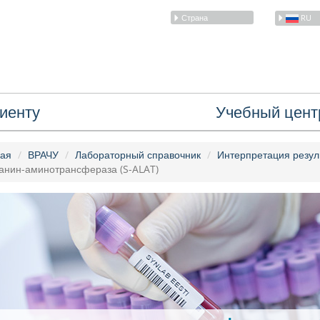
Страна
RU
иенту
Учебный цент
ная
ВРАЧУ
Лабораторный справочник
Интерпретация резул
анин-аминотрансфераза (S-ALAT)