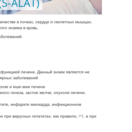
(S-ALAT)
личестве в почках, сердце и скелетных мышцах.
го энзима в кровь.
аболеваний.
исфункцией печени. Данный энзим является не
лярных заболеваний
крозе и ише-мии печени
ого генеза, застое желчи, опухоли печени,
атите, инфаркте миокарда, инфекционном
при вирусных гепатитах, как правило, >1, а при