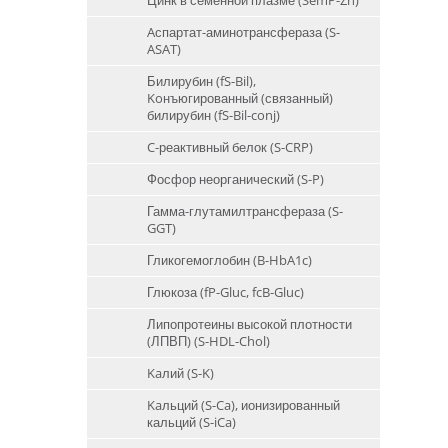
Цинк в семенной плазме (SemP-Zn)
Aспартат-аминотрансфераза (S-
ASAT)
Билирубин (fS-Bil),
Koнъюгированный (связанный)
билирубин (fS-Bil-conj)
C-реактивный белок (S-CRP)
Фосфор неорганический (S-P)
Гамма-глутамилтрансфераза (S-
GGT)
Гликогемоглобин (B-HbA1c)
Глюкоза (fP-Gluc, fcB-Gluc)
Липопротеины высокой плотности
(ЛПВП) (S-HDL-Chol)
Kaлий (S-K)
Kaльций (S-Ca), ионизированный
кальций (S-iCa)