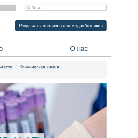
Результаты анализов для медработников
р
О нас
ьтатов
Клиническая химия