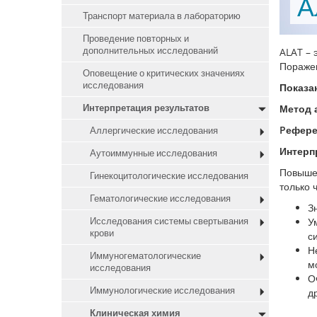
А
Транспорт материала в лабораторию
Проведение повторных и
дополнительных исследований
ALAT – 
Поражен
Оповещение о критических значениях
исследования
Показа
Интерпретация результатов
Метод 
Pефере
Аллергические исследования
Интерп
Аутоиммунные исследования
Повышен
Гинекоцитологические исследования
только 
Гематологические исследования
З
Исследования системы свертывания
У
крови
с
Н
Иммуногематологические
м
исследования
О
Иммунологические исследования
д
Клиническая химия