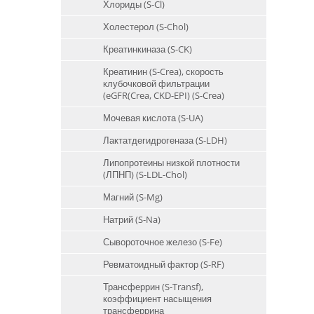
Хлориды (S-Cl)
Холестерол (S-Chol)
Креатинкиназа (S-CK)
Креатинин (S-Crea), скорость
клубочковой фильтрации
(eGFR(Crea, CKD-EPI) (S-Crea)
Мочевая кислота (S-UA)
Лактатдегидрогеназа (S-LDH)
Липопротеины низкой плотности
(ЛПНП) (S-LDL-Chol)
Магний (S-Mg)
Натрий (S-Na)
Сывороточное железо (S-Fe)
Ревматоидный фактор (S-RF)
Трансферрин (S-Transf),
коэффициент насыщения
трансферрина