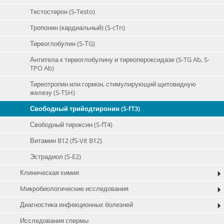
Teстостерон (S-Testo)
Tропонин (кардиальный) (S-cTn)
Тиреоглобулин (S-ТG)
Антитела к тиреоглобулину и тиреопероксидазе (S-TG Ab, S-
TPO Ab)
Тиреотропин или гормон, стимулирующий щитовидную
железу (S-TSH)
Свободный трийодтиронин (S-fT3)
Свободный тироксин (S-fT4)
Витамин B12 (fS-Vit B12)
Эстрадиол (S-E2)
Клиническая химия
Mикробиологические исследования
Диагностика инфекционных болезней
Исследования спермы