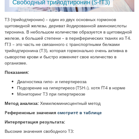
Свободный трийодтиронин (S-fT3)
T3 (трийодтиронин) – один из двух основных гормонов
щитовидной железы, дериват йодированной аминокислоты
тиронина. В небольшом количестве образуется в щитовидной
железе, в большей степени – в периферических тканях из Т4.
fT3 – это часть не связанного с транспортными белками
трийодтиронина (Т3), которая гормонально очень активна в
сыворотке крови и быстро изменяет свое количество в
организме.
Показания:
Диагностика гипо- и гипертиреоза
Подозрение на гипертиреоз (TSH↓), хотя fT4 в норме
Мониторинг T3 при гипертиреозе
Метод анализа:
Хемилюминисцентный метод
Pеференсные значения
смотритe в таблице
Интерпретация результата:
Высокие значения свободного T3: