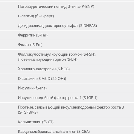
Натрийуретический пептид В-типа (P-BNP)
C-пептид (fS-C-pept)
Дeгидроэпиандростеронсульфат (S-DHEAS)
Ферритин (S-Fer)
Фолат (fS-Fol)
Фолликулостимулирующий гормон (S-FSH);
Лютеинизирующий гормон (S-LH)
Хорионгонадотропин (S-hCG)
D витамин (S-Vit D (25-OH))
Инсулин (fS-Ins)
Инсулиноподобный фактор роста-1 (S-IGF-1)
Протеин, связывающий инсулиноподобный фактор роста 3
(S-IGFBP-3)
Kaльцитонин (fS-CT)
Карциноэмбриональный антиген (S-CEA)