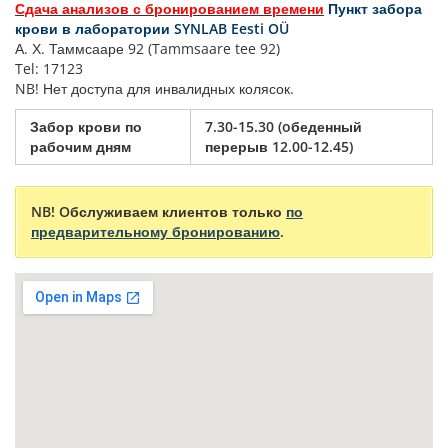
Сдача анализов с бронированием времени
Пункт забора
крови в лаборатории SYNLAB Eesti OÜ
А. Х. Таммсааре 92 (Tammsaare tee 92)
Tel: 17123
NB!
Нет доступа для инвалидных колясок.
Забор крови по
7.30-15.30 (oбеденный
рабочим дням
перерыв 12.00-12.45)
NB!
Oбслуживаем клиентов только
по
предварительному бронированию
.