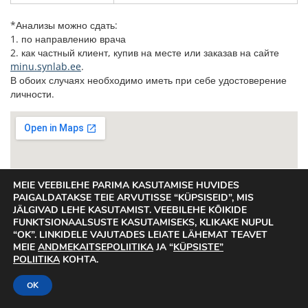
*Анализы можно сдать:
1. по направлению врача
2. как частный клиент, купив на месте или заказав на сайте
minu.synlab.ee
.
В обоих случаях необходимо иметь при себе удостоверение
личности.
MEIE VEEBILEHE PARIMA KASUTAMISE HUVIDES
PAIGALDATAKSE TEIE ARVUTISSE “KÜPSISEID”, MIS
JÄLGIVAD LEHE KASUTAMIST. VEEBILEHE KÕIKIDE
FUNKTSIONAALSUSTE KASUTAMISEKS, KLIKAKE NUPUL
“OK”. LINKIDELE VAJUTADES LEIATE LÄHEMAT TEAVET
MEIE
ANDMEKAITSEPOLIITIKA
JA “
KÜPSISTE”
POLIITIKA
KOHTA.
OK
Отепяэ