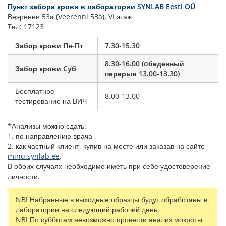
Пункт забора крови в лаборатории SYNLAB Eesti OÜ
Веэренни 53а (Veerenni 53a), VI этаж
Tел: 17123
Забор крови Пн-Пт
7.30-15.30
8.30-16.00 (oбеденный
Забор крови Cуб
перерыв 13.00-13.30)
Бесплатное
8.00-13.00
тестирование на ВИЧ
*Анализы можно сдать:
1. по направлению врача
2. как частный клиент, купив на месте или заказав на сайте
minu.synlab.ee
.
В обоих случаях необходимо иметь при себе удостоверение
личности.
NB! Набранные в выходные образцы будут обработаны в
лаборатории на следующий рабочий день.
NB! По субботам невозможно провести анализ мокроты