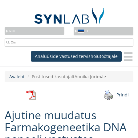
Riik
ET
Analüüside vastused tervishoiutöötajale
Avaleht
Postitused kasutajaltAnnika Jürimäe
Prindi
Ajutine muudatus
Farmakogeneetika DNA