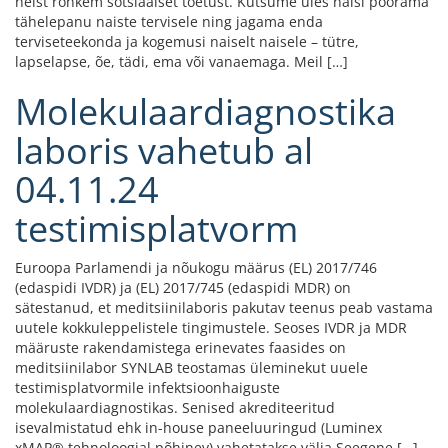
neist rohkem sotsiaalset toetust. Kutsume üles naisi pöörama
tähelepanu naiste tervisele ning jagama enda
terviseteekonda ja kogemusi naiselt naisele – tütre,
lapselapse, õe, tädi, ema või vanaemaga. Meil […]
Molekulaardiagnostika
laboris vahetub al
04.11.24
testimisplatvorm
Euroopa Parlamendi ja nõukogu määrus (EL) 2017/746
(edaspidi IVDR) ja (EL) 2017/745 (edaspidi MDR) on
sätestanud, et meditsiinilaboris pakutav teenus peab vastama
uutele kokkuleppelistele tingimustele. Seoses IVDR ja MDR
määruste rakendamistega erinevates faasides on
meditsiinilabor SYNLAB teostamas üleminekut uuele
testimisplatvormile infektsioonhaiguste
molekulaardiagnostikas. Senised akrediteeritud
isevalmistatud ehk in-house paneeluuringud (Luminex
xMAP® tehnoloogial põhinev) vahetatakse välja Seegene […]