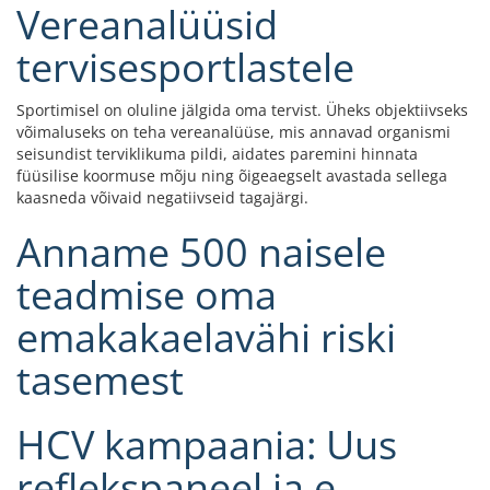
Vereanalüüsid
tervisesportlastele
Sportimisel on oluline jälgida oma tervist. Üheks objektiivseks
võimaluseks on teha vereanalüüse, mis annavad organismi
seisundist terviklikuma pildi, aidates paremini hinnata
füüsilise koormuse mõju ning õigeaegselt avastada sellega
kaasneda võivaid negatiivseid tagajärgi.
Anname 500 naisele
teadmise oma
emakakaelavähi riski
tasemest
HCV kampaania: Uus
reflekspaneel ja e-