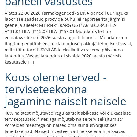
paneeli vastustes
Alates 22.06.2026 Farmakogeneetika DNA paneeli uuringuks
laborisse saadetud proovide puhul ei raporteerita järgmisi
geene ja alleele: MT-RNR1 RARG UGT1A6 SLC28A3 HLA-
A*31:01 HLA-B*15:02 HLA-B*57:01 Muudatus kehtib
eeldatavasti kuni 2026. aasta augusti lõpuni. Muudatus on
tingitud genotüpiseerimislahenduse pakkuja tehnilisest veast,
mille tõttu tarniti SYNLABile ekslikult varasema põlvkonna
lahendus. Vastav lahendus ei sisalda 2026. aasta märtsis
kasutusele […]
Koos oleme terved -
terviseteekonna
jagamine naiselt naisele
48% naistest mõjutavad regulaarselt abikaasa või elukaaslase
terviseotsuseid.* Kes aga mõjutab naise tervisekäitumist?
Võrreldes meestega on naised oma suhtlusvõrgustikes
lähedasemad. Naised investeerivad neisse enam ja saavad