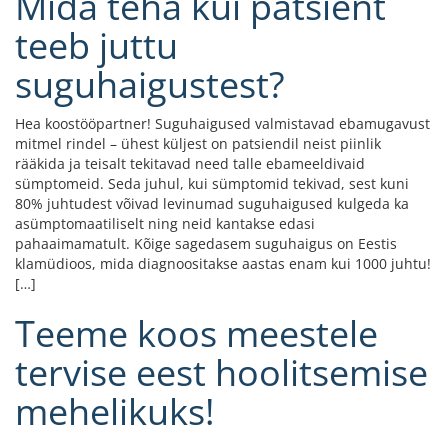
Mida teha kui patsient
teeb juttu
suguhaigustest?
Hea koostööpartner! Suguhaigused valmistavad ebamugavust
mitmel rindel – ühest küljest on patsiendil neist piinlik
rääkida ja teisalt tekitavad need talle ebameeldivaid
sümptomeid. Seda juhul, kui sümptomid tekivad, sest kuni
80% juhtudest võivad levinumad suguhaigused kulgeda ka
asümptomaatiliselt ning neid kantakse edasi
pahaaimamatult. Kõige sagedasem suguhaigus on Eestis
klamüdioos, mida diagnoositakse aastas enam kui 1000 juhtu!
[…]
Teeme koos meestele
tervise eest hoolitsemise
mehelikuks!