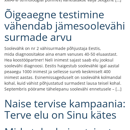
Õigeaegne testimine
vähendab jämesoolevähi
surmade arvu
Soolevähk on nr 2 vähisurmade põhjustaja Eestis,
mida diagnoositakse aina enam vanuses 40-50 eluaastast.
Hea koostööpartner! Neli inimest sajast saab elu jooksul
soolevähi diagnoosi. Eestis haigestub soolevähki igal aastal
peaaegu 1000 inimest ja sellesse sureb keskmiselt 400
inimest aastas. Esinemissageduselt on soolevähk kolmandal
kohal, kuid vähist põhjustatud surmadest lausa teisel kohal.
Septembris pöörame tähelepanu soolevähi ennetusele – […]
Naise tervise kampaania:
Terve elu on Sinu kätes