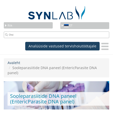
Riik
ET
Analüüside vastused tervishoiutöötajale
Avaleht
Sooleparasiitide DNA paneel (EntericParasite DNA
panel)
Sooleparasiitide DNA paneel
(EntericParasite DNA panel)