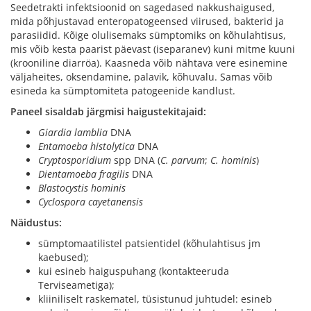
Seedetrakti infektsioonid on sagedased nakkushaigused,
mida põhjustavad enteropatogeensed viirused, bakterid ja
parasiidid. Kõige olulisemaks sümptomiks on kõhulahtisus,
mis võib kesta paarist päevast (iseparanev) kuni mitme kuuni
(krooniline diarröa). Kaasneda võib nähtava vere esinemine
väljaheites, oksendamine, palavik, kõhuvalu. Samas võib
esineda ka sümptomiteta patogeenide kandlust.
Paneel sisaldab järgmisi haigustekitajaid:
Giardia lamblia
DNA
Entamoeba histolytica
DNA
Cryptosporidium
spp DNA (
C. parvum
;
C. hominis
)
Dientamoeba fragilis
DNA
Blastocystis hominis
Cyclospora cayetanensis
Näidustus:
sümptomaatilistel patsientidel (kõhulahtisus jm
kaebused);
kui esineb haiguspuhang (kontakteeruda
Terviseametiga);
kliiniliselt raskematel, tüsistunud juhtudel: esineb