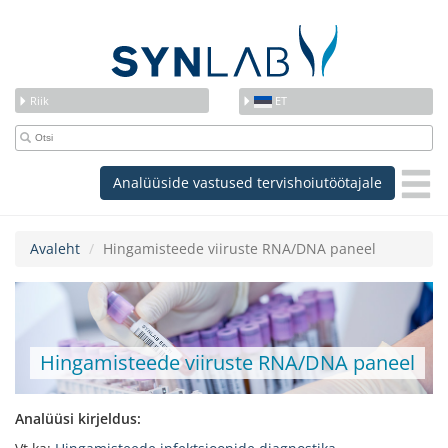
Riik
ET
Analüüside vastused tervishoiutöötajale
Avaleht
Hingamisteede viiruste RNA/DNA paneel
Hingamisteede viiruste RNA/DNA paneel
Analüüsi kirjeldus: