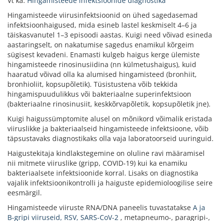
Vt ka:
Hingamisteede infektsioonide diagnostika
Hingamisteede viirusinfektsioonid on ühed sagedasemad
infektsioonhaigused, mida esineb lastel keskmiselt 4–6 ja
täiskasvanutel 1–3 episoodi aastas. Kuigi need võivad esineda
aastaringselt, on nakatumise sagedus enamikul kõrgeim
sügisest kevadeni. Enamasti kulgeb haigus kerge ülemiste
hingamisteede rinosinusiidina (nn külmetushaigus), kuid
haaratud võivad olla ka alumised hingamisteed (bronhiit,
bronhioliit, kopsupõletik). Tüsistustena võib tekkida
hingamispuudulikkus või bakteriaalne superinfektsioon
(bakteriaalne rinosinusiit, keskkõrvapõletik, kopsupõletik jne).
Kuigi haigussümptomite alusel on mõnikord võimalik eristada
viiruslikke ja bakteriaalseid hingamisteede infektsioone, võib
täpsustavaks diagnostikaks olla vaja laboratoorseid uuringuid.
Haigustekitaja kindlakstegemine on oluline ravi määramisel
nii mitmete viiruslike (gripp, COVID-19) kui ka enamiku
bakteriaalsete infektsioonide korral. Lisaks on diagnostika
vajalik infektsioonikontrolli ja haiguste epidemioloogilise seire
eesmärgil.
Hingamisteede viiruste RNA/DNA paneelis tuvastatakse
A ja
B-gripi viiruseid, RSV, SARS-CoV-2
, metapneumo-, paragripi-,