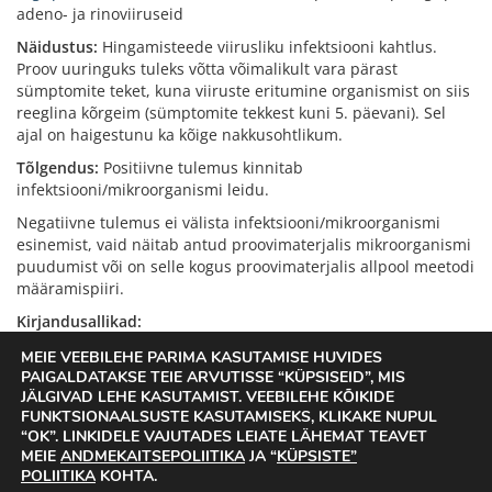
adeno- ja rinoviiruseid
Näidustus:
Hingamisteede viirusliku infektsiooni kahtlus.
Proov uuringuks tuleks võtta võimalikult vara pärast
sümptomite teket, kuna viiruste eritumine organismist on siis
reeglina kõrgeim (sümptomite tekkest kuni 5. päevani). Sel
ajal on haigestunu ka kõige nakkusohtlikum.
Tõlgendus:
Positiivne tulemus kinnitab
infektsiooni/mikroorganismi leidu.
Negatiivne tulemus ei välista infektsiooni/mikroorganismi
esinemist, vaid näitab antud proovimaterjalis mikroorganismi
puudumist või on selle kogus proovimaterjalis allpool meetodi
määramispiiri.
Kirjandusallikad:
The common cold in adults: Diagnosis and clinical
MEIE VEEBILEHE PARIMA KASUTAMISE HUVIDES
features. In: UpToDate [Internet]. Waltham (MA):
PAIGALDATAKSE TEIE ARVUTISSE “KÜPSISEID”, MIS
JÄLGIVAD LEHE KASUTAMIST. VEEBILEHE KÕIKIDE
Wolters Kluwer. [vaadatud 13.01.2026]. Saadaval:
FUNKTSIONAALSUSTE KASUTAMISEKS, KLIKAKE NUPUL
https://www.uptodate.com
“OK”. LINKIDELE VAJUTADES LEIATE LÄHEMAT TEAVET
The common cold in children: Clinical features and
MEIE
ANDMEKAITSEPOLIITIKA
JA “
KÜPSISTE”
diagnosis. In: UpToDate [Internet]. Waltham (MA):
POLIITIKA
KOHTA.
Wolters Kluwer. [vaadatud 13.01.2026]. Saadaval: