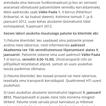
arendada oma teenuse funktsionaalsust ja kus on senisest
avaramad võimalused patsientidele verevõtu korraldamiseks.
Meie aadressiks saab
Väike-Paala 1
, II korrus (Peterburi
Ärikvartal, vt. ka lisatud skeemi). Kolimine toimub 7. ja 8.
jaanuaril 2012, uues kohas alustame täismahulist tööd
esmaspäeval, 9.jaanuaril 2012.
Seoses labori asukoha muutusega palume ka klientide abi:
1) Palume klientidel, kes saadavad oma patsiente proove
andma meie laborisse, neid informeerida
aadressil
Akadeemia tee 15b verevõtuteenuse lõpetamisest alates 9.
jaanuarist
. Patsiente ootame oma uuel aadressil
Väike-Paala
1
(II korrus,
verevõtt 8.00-15.00
). Ühistranspordi info on
põhjalikult kirjeldatud allpool, samuti on uues asukohas
tasuta parkimise võimalus.
2) Palume klientidel, kes toovad proovid ise meie laborisse,
teavitada oma transpordi korraldajaid Quattromed HTI uuest
asukohast.
3) Uues asukohas alustame täismahulist tegevust
9. jaanuaril
2012
. Plaanipäraselt ei peaks meie töös esinema mingeid
tõrkeid. Palume siiski varuda pisut kannatust ja mõistvat