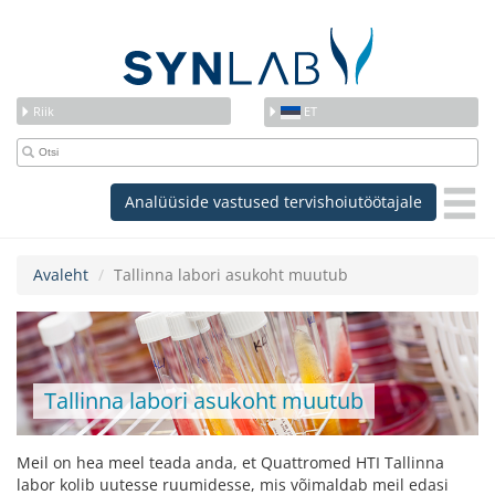
Riik
ET
Analüüside vastused tervishoiutöötajale
Avaleht
Tallinna labori asukoht muutub
Tallinna labori asukoht muutub
Meil on hea meel teada anda, et Quattromed HTI Tallinna
labor kolib uutesse ruumidesse, mis võimaldab meil edasi