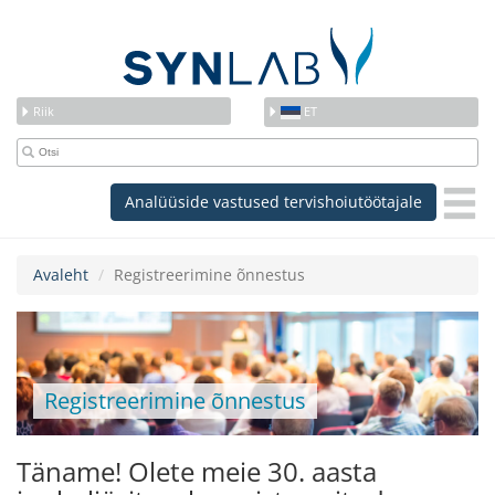
Riik
ET
Analüüside vastused tervishoiutöötajale
Avaleht
Registreerimine õnnestus
Registreerimine õnnestus
Täname! Olete meie 30. aasta