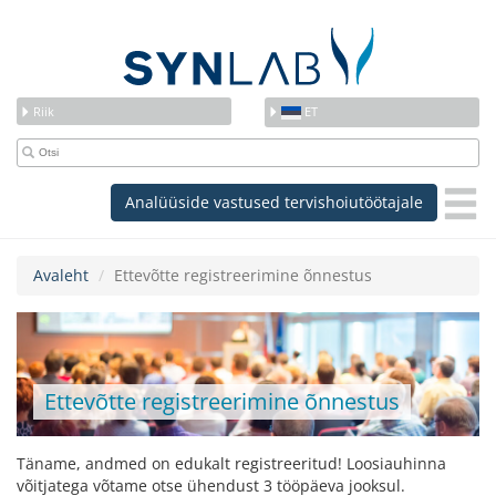
Riik
ET
Analüüside vastused tervishoiutöötajale
Avaleht
Ettevõtte registreerimine õnnestus
Ettevõtte registreerimine õnnestus
Täname, andmed on edukalt registreeritud! Loosiauhinna
võitjatega võtame otse ühendust 3 tööpäeva jooksul.