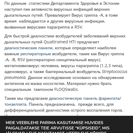
По данным статистики Департамента Здоровья в Эстонии
наступил пик активности вирусных инфекций верхних
дыхательных путей. Превалирует Вирус гриппа -А, в тоже
время наблюдаются и другие вирусные инфекции,
вызванные вирусами парагриппа и RSV.
Для быстрой диагностики возбудителей заболеваний верхних
дыхательных путей Quattromed HTI предлагает
диагностические панели
, которые определяют наиболее
важные
респираторные
возбудители, такие как Вирус гриппа
-А, -В, RSV (респираторно-синцитиальный вирус),
метапневмовирус человека, вирусы парагриппа (1,2,3 типа),
аденовирус, а также бактериальный возбудитель
Streptococcus
pneumonia.
Данное исследование основано на обнаружение
антигенов из мазка носоглотки. Материал нужно брать
специальным тампоном FLOQSwabs.
Также мы предлагаем
диагностическую панель фарингита/
тонзиллита
. Панель предназначена, прежде всего, для
дифференциальной диагностики острого воспаления горла.
Исследование помогает различить бактериального
возбудителя (S.pyogenes) от часто встречающегося вирусного
MEIE VEEBILEHE PARIMA KASUTAMISE HUVIDES
возбудителя (аденовирус).
PAIGALDATAKSE TEIE ARVUTISSE “KÜPSISEID”, MIS