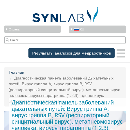
Страна
RU
Результаты анализов для медработников
Главная
Диагностическая панель заболеваний дыхательных
путей: Вирус гриппа А, вирус гриппа В, RSV
(респираторный синцитиальный вирус), метапневмовирус
человека, вирусы парагриппа (1,2,3), аденовирус,
Streptococcus pneumonia
Диагностическая панель заболеваний
дыхательных путей: Вирус гриппа А,
вирус гриппа В, RSV (респираторный
синцитиальный вирус), метапневмовирус
человека, вирусы парагриппа (1,2,3),