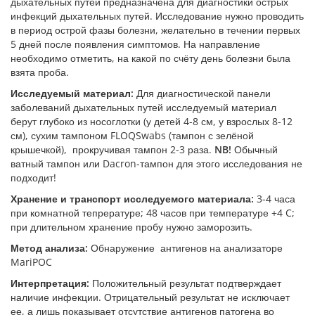
дыхательных путей предназначена для диагностики острых
инфекций дыхательных путей. Исследование нужно проводить
в период острой фазы болезни, желательно в течении первых
5 дней после появления симптомов. На направление
необходимо отметить, на какой по счёту день болезни была
взята проба.
Исследуемый материал:
Для диагностической панели
заболеваний дыхательных путей исследуемый материал
берут глубоко из носоглотки (у детей 4-8 см, у взрослых 8-12
см), сухим тампоном FLOQSwabs (тампон с зелёной
крышечкой), прокручивая тампон 2-3 раза.
NB!
Обычный
ватный тампон или Dacron-тампон для этого исследования не
подходит!
Хранение и транспорт исследуемого материала:
3-4 часа
при комнатной тепрературе; 48 часов при температуре +4 C;
при длительном хранение пробу нужно заморозить.
Метод анализа:
Обнаружение антигенов на анализаторе
MariPOC
Интерпретация:
Положительный результат подтверждает
наличие инфекции. Отрицательный результат не исключает
ее, а лишь показывает отсутствие антигенов патогена во